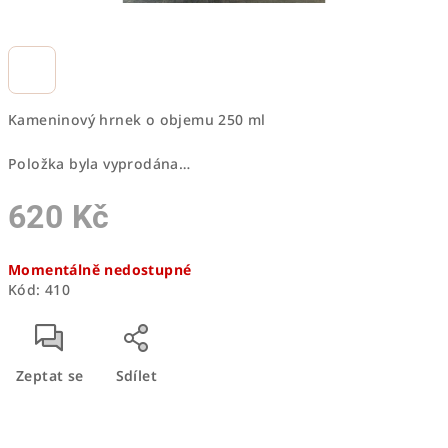
Kameninový hrnek o objemu 250 ml
Položka byla vyprodána…
620 Kč
Měrná
Momentálně nedostupné
cena:
Kód:
410
Zeptat se
Sdílet