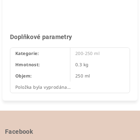
Doplňkové parametry
Kategorie
:
200-250 ml
Hmotnost
:
0.3 kg
Objem
:
250 ml
Položka byla vyprodána…
Z
á
p
Facebook