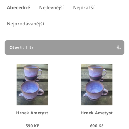
a
Abecedně
Nejlevnější
Nejdražší
z
e
Nejprodávanější
n
í
p
Otevřít filtr
r
V
o
ý
d
p
u
i
k
s
t
p
ů
r
Hrnek Ametyst
Hrnek Ametyst
o
590 Kč
690 Kč
d