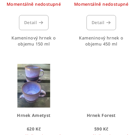
Momentálně nedostupné
Momentálně nedostupné
u
k
t
Detail
Detail
ů
Kameninový hrnek o
Kameninový hrnek o
objemu 150 ml
objemu 450 ml
Hrnek Ametyst
Hrnek Forest
620 Kč
590 Kč