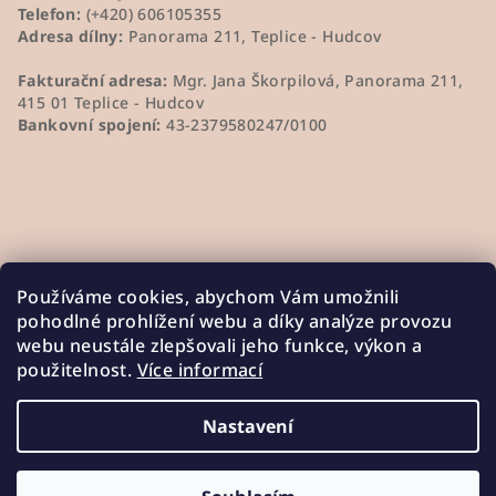
Telefon:
(+420) 606105355
Adresa dílny:
Panorama 211, Teplice - Hudcov
Fakturační adresa:
Mgr. Jana Škorpilová, Panorama 211,
415 01 Teplice - Hudcov
Bankovní spojení:
43-2379580247/0100
Používáme cookies, abychom Vám umožnili
pohodlné prohlížení webu a díky analýze provozu
webu neustále zlepšovali jeho funkce, výkon a
použitelnost.
Více informací
Nastavení
Copyright 2026
JaninaKeramika
. Všechna práva
vyhrazena.