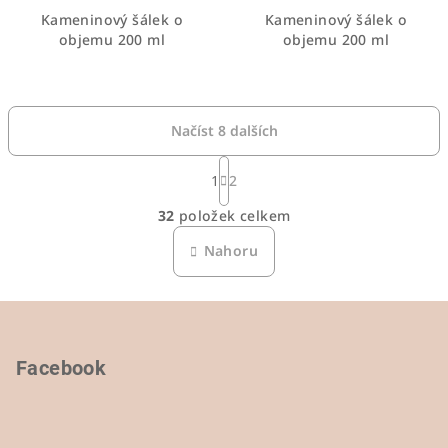
Kameninový šálek o
Kameninový šálek o
objemu 200 ml
objemu 200 ml
Načíst 8 dalších
S
t
1
2
O
r
32
položek celkem
á
v
n
l
Nahoru
k
á
o
d
v
Z
a
á
n
c
á
í
í
p
Facebook
p
a
r
t
v