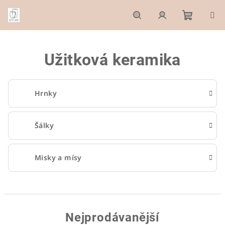
Přejít
na
obsah
Nákupn
Hledat
Přihlášení
Užitková keramika
košík
Hrnky
Šálky
Misky a mísy
Nejprodávanější