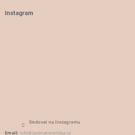
í
k
y
Instagram
v
ý
p
i
s
u
Sledovat na Instagramu
Email:
info@janinakeramika.cz