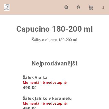
Přejít
na
obsah
Nákupn
Hledat
Přihlášení
Capucino 180-200 ml
košík
Šálky o objemu 180-200 ml
Nejprodávanější
Šálek Violka
Momentálně nedostupné
490 Kč
Šálek Jablko v karamelu
Momentálně nedostupné
490 Kč