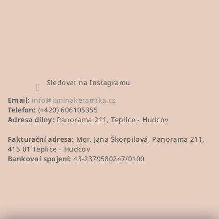
u
Sledovat na Instagramu
Email:
info@janinakeramika.cz
Telefon:
(+420) 606105355
Adresa dílny:
Panorama 211, Teplice - Hudcov
Fakturační adresa:
Mgr. Jana Škorpilová, Panorama 211,
415 01 Teplice - Hudcov
Bankovní spojení:
43-2379580247/0100