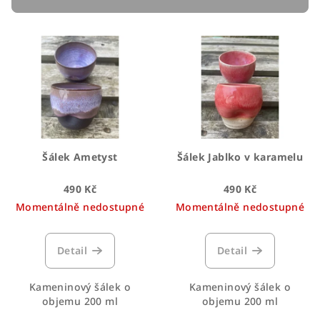
r
V
o
ý
d
p
u
i
k
s
t
p
ů
r
Šálek Ametyst
Šálek Jablko v karamelu
o
490 Kč
490 Kč
d
Momentálně nedostupné
Momentálně nedostupné
u
k
t
Detail
Detail
ů
Kameninový šálek o
Kameninový šálek o
objemu 200 ml
objemu 200 ml