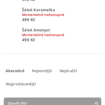
Šálek Karamelka
Momentálně nedostupné
490 Kč
Šálek Ametyst
Momentálně nedostupné
490 Kč
Ř
a
Abecedně
Nejlevnější
Nejdražší
z
e
Nejprodávanější
n
í
p
Otevřít filtr