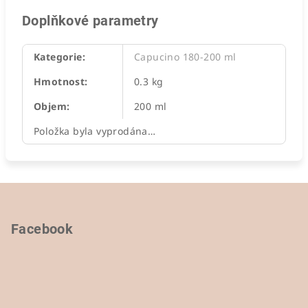
Doplňkové parametry
Kategorie
:
Capucino 180-200 ml
Hmotnost
:
0.3 kg
Objem
:
200 ml
Položka byla vyprodána…
Z
á
p
Facebook
a
t
í