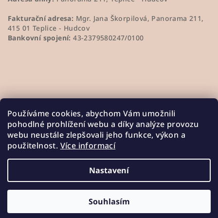
Fakturační adresa:
Mgr. Jana Škorpilová, Panorama 211,
415 01 Teplice - Hudcov
Bankovní spojení:
43-2379580247/0100
Používáme cookies, abychom Vám umožnili
pohodlné prohlížení webu a díky analýze provozu
webu neustále zlepšovali jeho funkce, výkon a
použitelnost.
Více informací
Nastavení
Copyright 2026
JaninaKeramika
. Všechna práva
vyhrazena.
Souhlasím
Vytvořil Shoptet