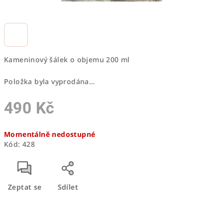
Kameninový šálek o objemu 200 ml
Položka byla vyprodána…
490 Kč
Měrná
Momentálně nedostupné
cena:
Kód:
428
Zeptat se
Sdílet